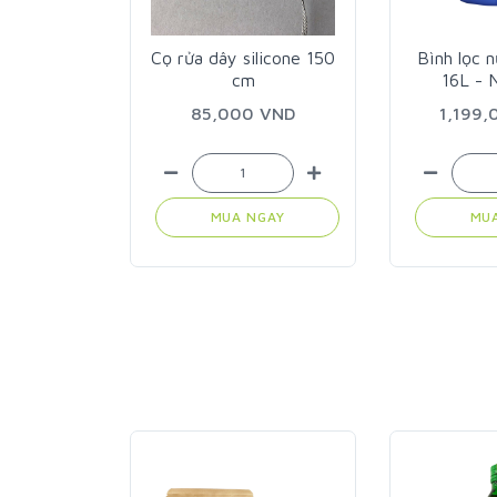
ong inox
Cọ rửa dây silicone 150
Bình lọc
cm
16L - 
,000 VND
85,000 VND
1,199
GAY
MUA NGAY
MU