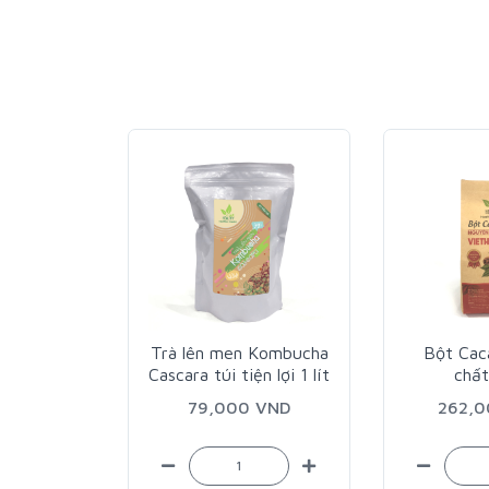
Trà lên men Kombucha
Bột Cac
Cascara túi tiện lợi 1 lít
chấ
79,000 VND
262,
a Viet
 200g
 VND