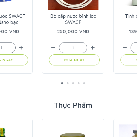
 nước SWACF
Bộ cấp nước bình lọc
Tinh 
Nano bạc
SWACF
,000 VND
250,000 VND
13
A NGAY
MUA NGAY
Thực Phẩm