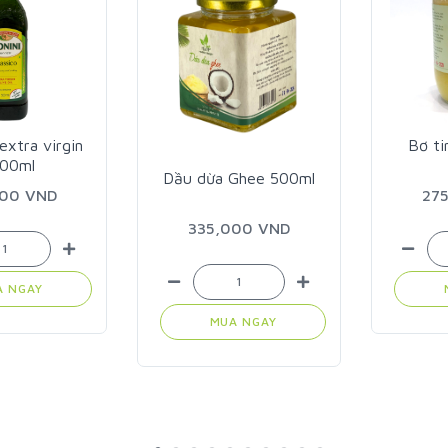
extra virgin
Bơ ti
500ml
Dầu dừa Ghee 500ml
000 VND
27
335,000 VND
A NGAY
MUA NGAY