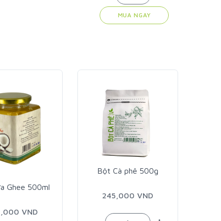
MUA NGAY
Bột Cà phê 500g
Vỏ hạt mã đề 150g
245,000 VND
239,000 VND