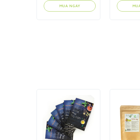
MUA NGAY
MU
GAY