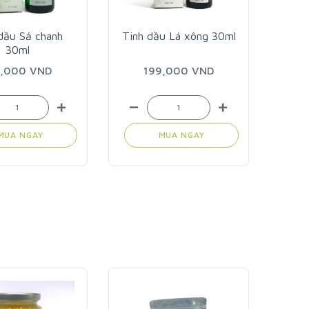
dầu Sả chanh
Tinh dầu Lá xông 30ml
Bột
30ml
dược
9,000 VND
199,000 VND
MUA NGAY
MUA NGAY