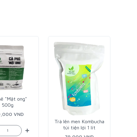
hê "Mật ong"
Mù
500g
9,000 VND
Trà lên men Kombucha
túi tiện lợi 1 lít
79,000 VND