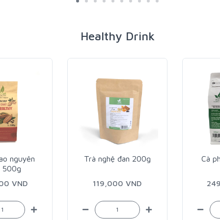
Healthy Drink
ao nguyên
Trà nghệ đan 200g
Cà p
t 500g
000 VND
119,000 VND
24