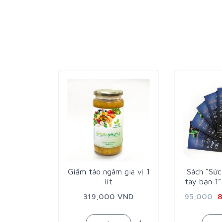
Giấm táo ngâm gia vị 1
Sách “Sức khỏe trong
lít
tay bạn 1” - Trần Bích
Hà
319,000 VND
95,000
86,000 VND