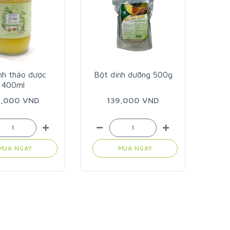
nh thảo dược
Bột dinh dưỡng 500g
Nhâ
400ml
5,000 VND
139,000 VND
MUA NGAY
MUA NGAY