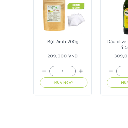
 200g
Bột Amla 200g
Dầu olive 
Ý 
 VND
209,000 VND
309,
GAY
MUA NGAY
MU