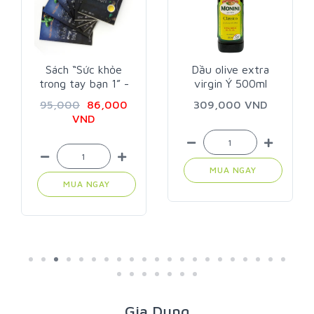
Sách “Sức khỏe
Dầu olive extra
trong tay bạn 1” -
virgin Ý 500ml
Trần Bích Hà
95,000
86,000
309,000 VND
VND
MUA NGAY
MUA NGAY
Gia Dụng