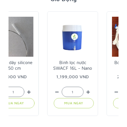
Bình lọc nước
Bộ cấp nước bình
SWACF 16L - Nano
lọc SWACF
bạc
1,199,000 VND
250,000 VND
MUA NGAY
MUA NGAY