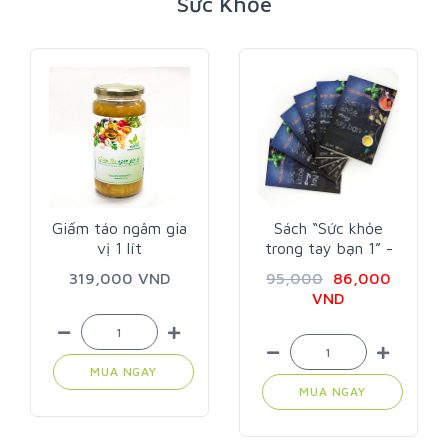
Sức Khỏe
 ngâm gia
Sách “Sức khỏe
Dầu olive e
 lít
trong tay bạn 1” -
virgin Ý 50
Trần Bích Hà
00 VND
95,000
86,000
309,000 
VND
 NGAY
MUA NGA
MUA NGAY