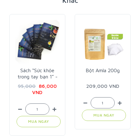
Khác
Sách “Sức khỏe
Bột Amla 200g
trong tay bạn 1” -
Trần Bích Hà
95,000
86,000
209,000 VND
VND
MUA NGAY
MUA NGAY