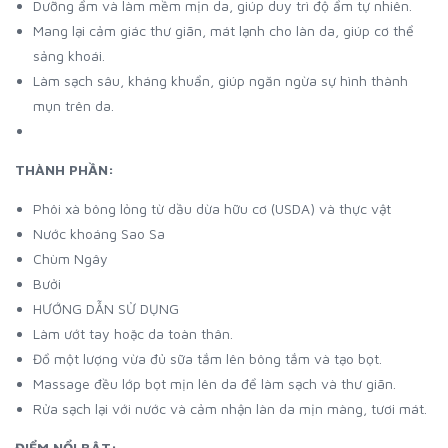
Dưỡng ẩm và làm mềm mịn da, giúp duy trì độ ẩm tự nhiên.
Mang lại cảm giác thư giãn, mát lạnh cho làn da, giúp cơ thể
sảng khoái.
Làm sạch sâu, kháng khuẩn, giúp ngăn ngừa sự hình thành
mụn trên da.
THÀNH PHẦN:
Phôi xà bông lỏng từ dầu dừa hữu cơ (USDA) và thực vật
Nước khoáng Sao Sa
Chùm Ngây
Bưởi
HƯỚNG DẪN SỬ DỤNG
Làm ướt tay hoặc da toàn thân.
Đổ một lượng vừa đủ sữa tắm lên bông tắm và tạo bọt.
Massage đều lớp bọt mịn lên da để làm sạch và thư giãn.
Rửa sạch lại với nước và cảm nhận làn da mịn màng, tươi mát.
ĐIỂM NỔI BẬT: