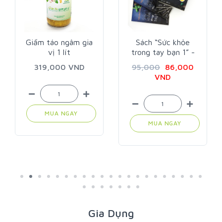
 táo ngâm gia
Sách “Sức khỏe
Dầu oli
vị 1 lít
trong tay bạn 1” -
virgin 
Trần Bích Hà
9,000 VND
95,000
86,000
309,0
VND
MUA NGAY
MUA
MUA NGAY
Gia Dụng